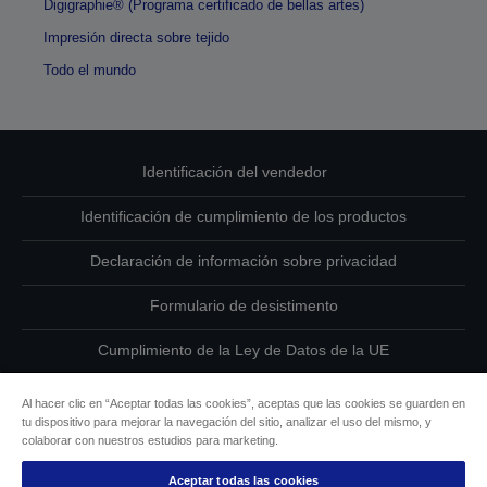
Digigraphie® (Programa certificado de bellas artes)
Impresión directa sobre tejido
Todo el mundo
Identificación del vendedor
Identificación de cumplimiento de los productos
Declaración de información sobre privacidad
Formulario de desistimento
Cumplimiento de la Ley de Datos de la UE
Ponte en contacto con nosotros en relación con tus datos
Al hacer clic en “Aceptar todas las cookies”, aceptas que las cookies se guarden en
tu dispositivo para mejorar la navegación del sitio, analizar el uso del mismo, y
Información sobre cookies
colaborar con nuestros estudios para marketing.
Aceptar todas las cookies
Compromiso de accesibilidad de Epson