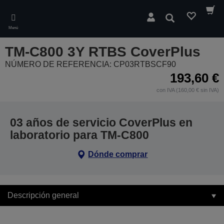
Skip
to
Buscar
main
Menú
content
TM-C800 3Y RTBS CoverPlus
NÚMERO DE REFERENCIA: CP03RTBSCF90
193,60 €
con IVA (160,00 € sin IVA)
03 años de servicio CoverPlus en
laboratorio para TM-C800
Dónde comprar
Descripción general