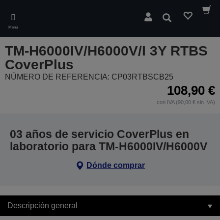
Skip
to
Buscar
main
Menú
content
TM-H6000IV/H6000V/I 3Y RTBS
CoverPlus
NÚMERO DE REFERENCIA: CP03RTBSCB25
108,90 €
con IVA (90,00 € sin IVA)
03 años de servicio CoverPlus en
laboratorio para TM-H6000IV/H6000V
Dónde comprar
Descripción general