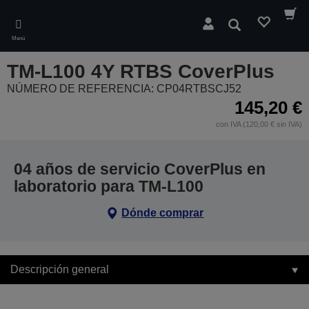
Skip
to
Buscar
main
Menú
content
TM-L100 4Y RTBS CoverPlus
NÚMERO DE REFERENCIA: CP04RTBSCJ52
145,20 €
con IVA (120,00 € sin IVA)
04 años de servicio CoverPlus en
laboratorio para TM-L100
Dónde comprar
Descripción general