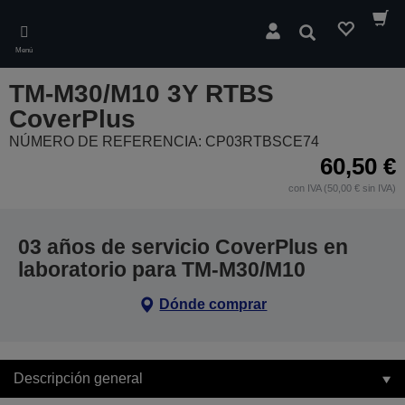
Skip
to
Buscar
main
Menú
content
TM-M30/M10 3Y RTBS
CoverPlus
NÚMERO DE REFERENCIA: CP03RTBSCE74
60,50 €
con IVA (50,00 € sin IVA)
03 años de servicio CoverPlus en
laboratorio para TM-M30/M10
Dónde comprar
Descripción general