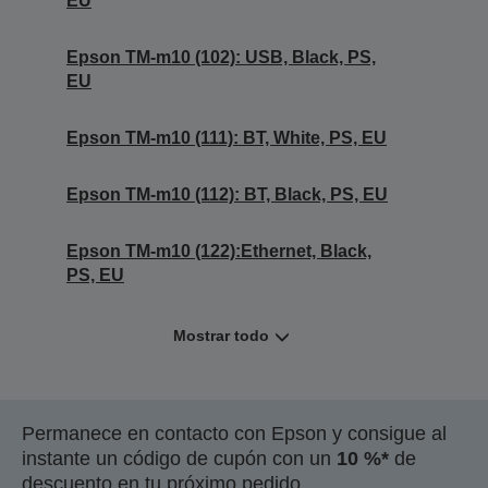
EU
Epson TM-m10 (102): USB, Black, PS,
EU
Epson TM-m10 (111): BT, White, PS, EU
Epson TM-m10 (112): BT, Black, PS, EU
Epson TM-m10 (122):Ethernet, Black,
PS, EU
Mostrar todo
Permanece en contacto con Epson y consigue al
instante un código de cupón con un
10 %*
de
descuento en tu próximo pedido.