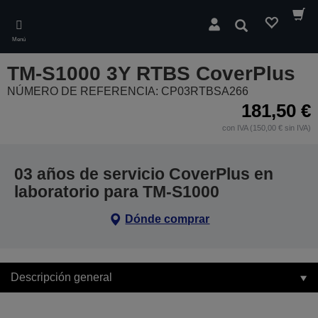
Skip
to
Buscar
main
Menú
content
TM-S1000 3Y RTBS CoverPlus
NÚMERO DE REFERENCIA: CP03RTBSA266
181,50 €
con IVA (150,00 € sin IVA)
03 años de servicio CoverPlus en
laboratorio para TM-S1000
Dónde comprar
Descripción general