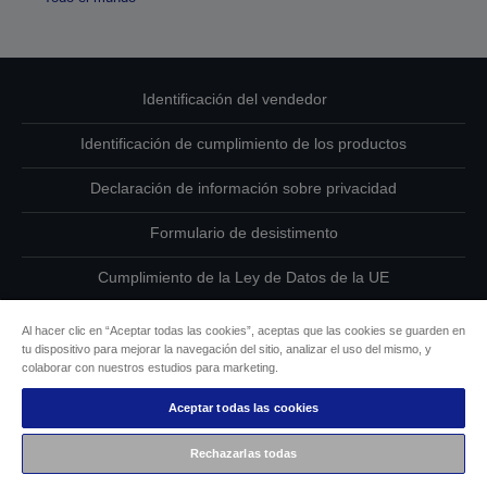
Identificación del vendedor
Identificación de cumplimiento de los productos
Declaración de información sobre privacidad
Formulario de desistimento
Cumplimiento de la Ley de Datos de la UE
Ponte en contacto con nosotros en relación con tus datos
Al hacer clic en “Aceptar todas las cookies”, aceptas que las cookies se guarden en
tu dispositivo para mejorar la navegación del sitio, analizar el uso del mismo, y
Información sobre cookies
colaborar con nuestros estudios para marketing.
Aceptar todas las cookies
Compromiso de accesibilidad de Epson
Rechazarlas todas
Copyright © 2026 Seiko Epson