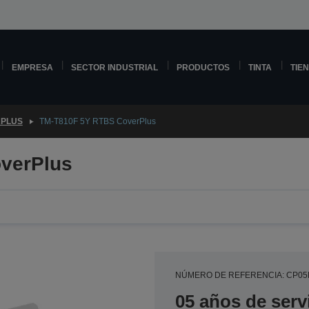
EMPRESA
SECTOR INDUSTRIAL
PRODUCTOS
TINTA
TIE
PLUS
TM-T810F 5Y RTBS CoverPlus
verPlus
NÚMERO DE REFERENCIA: CP0
05 años de serv