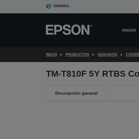
Skip
ESPAÑOL
to
main
content
HOGAR
INICIO
PRODUCTOS
GARANTÍA
COVER
TM-T810F 5Y RTBS Co
Descripción general