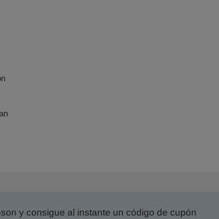
on
an
on y consigue al instante un código de cupón