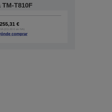
ra TM-T810F
255,31 €
IVA (211,00 € sin IVA)
ónde comprar