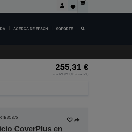
NDA
ACERCA DE EPSON
SOPORTE
255,31 €
con IVA (211,00 € sin IVA)
5RTBSCB75
icio CoverPlus en