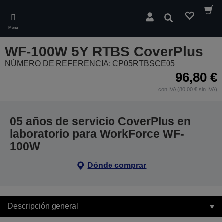
Skip
to
Buscar
main
Menú
content
WF-100W 5Y RTBS CoverPlus
NÚMERO DE REFERENCIA: CP05RTBSCE05
96,80 €
con IVA (80,00 € sin IVA)
05 años de servicio CoverPlus en
laboratorio para WorkForce WF-
100W
Dónde comprar
Descripción general