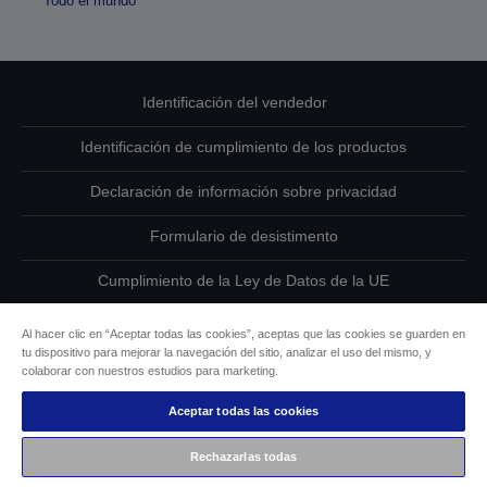
Todo el mundo
Identificación del vendedor
Identificación de cumplimiento de los productos
Declaración de información sobre privacidad
Formulario de desistimento
Cumplimiento de la Ley de Datos de la UE
Ponte en contacto con nosotros en relación con tus datos
Al hacer clic en “Aceptar todas las cookies”, aceptas que las cookies se guarden en
tu dispositivo para mejorar la navegación del sitio, analizar el uso del mismo, y
Información sobre cookies
colaborar con nuestros estudios para marketing.
Aceptar todas las cookies
Compromiso de accesibilidad de Epson
Rechazarlas todas
Copyright © 2026 Seiko Epson