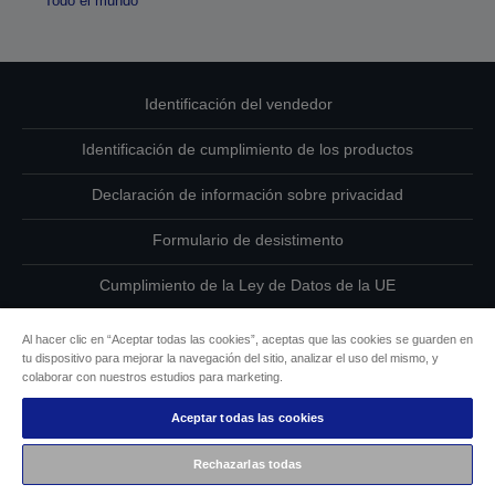
Todo el mundo
Identificación del vendedor
Identificación de cumplimiento de los productos
Declaración de información sobre privacidad
Formulario de desistimento
Cumplimiento de la Ley de Datos de la UE
Ponte en contacto con nosotros en relación con tus datos
Al hacer clic en “Aceptar todas las cookies”, aceptas que las cookies se guarden en
tu dispositivo para mejorar la navegación del sitio, analizar el uso del mismo, y
Información sobre cookies
colaborar con nuestros estudios para marketing.
Aceptar todas las cookies
Compromiso de accesibilidad de Epson
Rechazarlas todas
Copyright © 2026 Seiko Epson