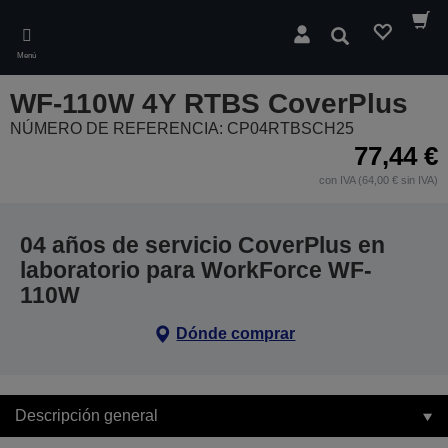
Skip
to
Buscar
main
Menú
content
WF-110W 4Y RTBS CoverPlus
NÚMERO DE REFERENCIA: CP04RTBSCH25
77,44 €
con IVA (64,00 € sin IVA)
04 años de servicio CoverPlus en
laboratorio para WorkForce WF-
110W
Dónde comprar
Descripción general