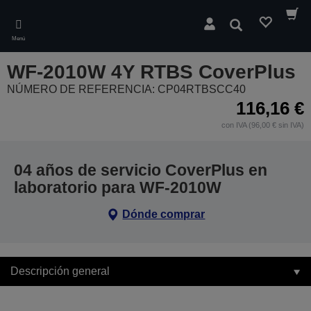
Skip
to
Buscar
main
Menú
content
WF-2010W 4Y RTBS CoverPlus
NÚMERO DE REFERENCIA: CP04RTBSCC40
116,16 €
con IVA (96,00 € sin IVA)
04 años de servicio CoverPlus en
laboratorio para WF-2010W
Dónde comprar
Descripción general