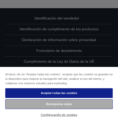
Identificación del vendedor
Identificación de cumplimiento de los productos
Declaración de información sobre privacidad
Formulario de desistimento
Cumplimiento de la Ley de Datos de la UE
Ponte en contacto con nosotros en relación con tus datos
Al hacer clic en “Aceptar todas las cookies”, aceptas que las cookies se guarden en
tu dispositivo para mejorar la navegación del sitio, analizar el uso del mismo, y
Información sobre cookies
colaborar con nuestros estudios para marketing.
Aceptar todas las cookies
Compromiso de accesibilidad de Epson
Rechazarlas todas
Copyright © 2026 Seiko Epson
Configuración de cookies