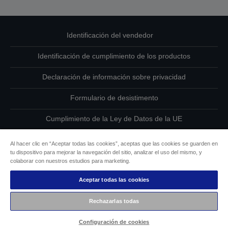
Identificación del vendedor
Identificación de cumplimiento de los productos
Declaración de información sobre privacidad
Formulario de desistimento
Cumplimiento de la Ley de Datos de la UE
Ponte en contacto con nosotros en relación con tus datos
Al hacer clic en “Aceptar todas las cookies”, aceptas que las cookies se guarden en
tu dispositivo para mejorar la navegación del sitio, analizar el uso del mismo, y
Información sobre cookies
colaborar con nuestros estudios para marketing.
Aceptar todas las cookies
Compromiso de accesibilidad de Epson
Rechazarlas todas
Copyright © 2026 Seiko Epson
Configuración de cookies