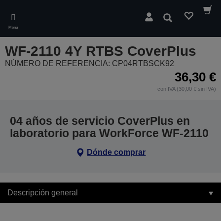
Skip
to
Buscar
main
Menú
content
WF-2110 4Y RTBS CoverPlus
NÚMERO DE REFERENCIA: CP04RTBSCK92
36,30 €
con IVA (30,00 € sin IVA)
04 años de servicio CoverPlus en
laboratorio para WorkForce WF-2110
Dónde comprar
Descripción general