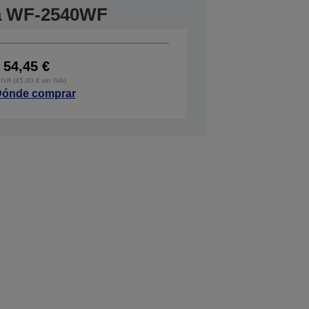
ra WF-2540WF
54,45 €
IVA (45,00 € sin IVA)
ónde comprar