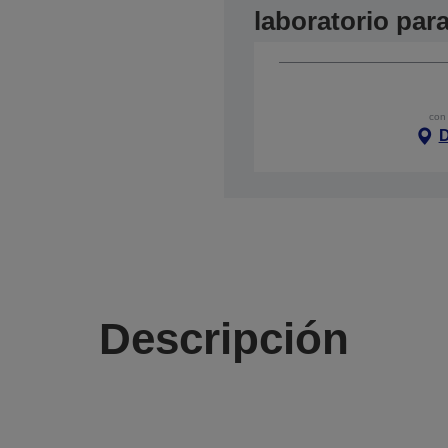
laboratorio pa
con 
D
Descripción