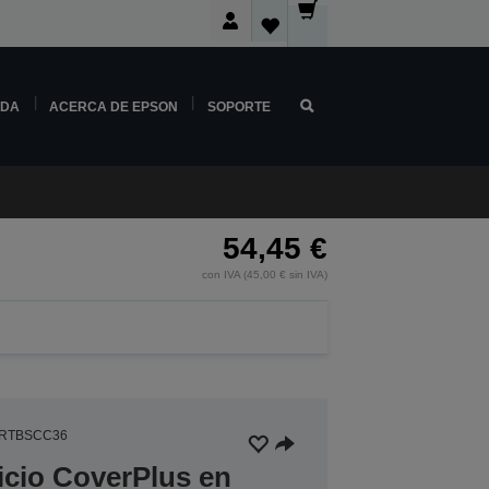
NDA
ACERCA DE EPSON
SOPORTE
54,45 €
con IVA (45,00 € sin IVA)
4RTBSCC36
icio CoverPlus en