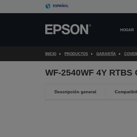
Skip
ESPAÑOL
to
main
content
HOGAR
INICIO
PRODUCTOS
GARANTÍA
COVER
WF-2540WF 4Y RTBS 
Descripción general
Compatibi