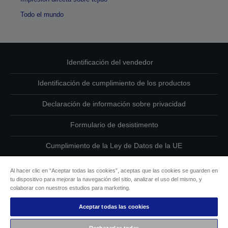
Todo el mundo
Identificación del vendedor
Identificación de cumplimiento de los productos
Declaración de información sobre privacidad
Formulario de desistimento
Cumplimiento de la Ley de Datos de la UE
Ponte en contacto con nosotros en relación con tus datos
Al hacer clic en “Aceptar todas las cookies”, aceptas que las cookies se guarden en
tu dispositivo para mejorar la navegación del sitio, analizar el uso del mismo, y
Información sobre cookies
colaborar con nuestros estudios para marketing.
Aceptar todas las cookies
Compromiso de accesibilidad de Epson