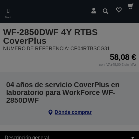
Skip
to
Buscar
main
Menú
content
WF-2850DWF 4Y RTBS
CoverPlus
NÚMERO DE REFERENCIA: CP04RTBSCG31
58,08 €
con IVA (48,00 € sin IVA)
04 años de servicio CoverPlus en
laboratorio para WorkForce WF-
2850DWF
Dónde comprar
Descripción general