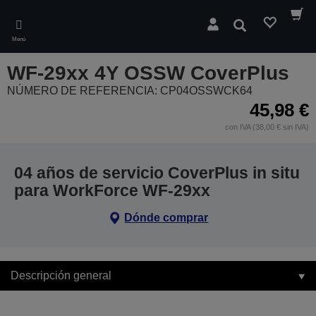
Skip
to
Buscar
main
Menú
content
WF-29xx 4Y OSSW CoverPlus
NÚMERO DE REFERENCIA: CP04OSSWCK64
45,98 €
con IVA (38,00 € sin IVA)
04 años de servicio CoverPlus in situ
para WorkForce WF-29xx
Dónde comprar
Descripción general