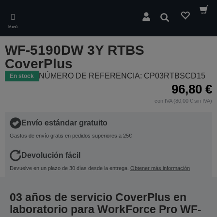
Skip
to
Buscar
main
Menú
content
WF-5190DW 3Y RTBS
CoverPlus
NÚMERO DE REFERENCIA: CP03RTBSCD15
En stock
96,80 €
con IVA (80,00 € sin IVA)
Envío estándar gratuito
Gastos de envío gratis en pedidos superiores a 25€
Devolución fácil
Devuelve en un plazo de 30 días desde la entrega.
Obtener más información
03 años de servicio CoverPlus en
laboratorio para WorkForce Pro WF-