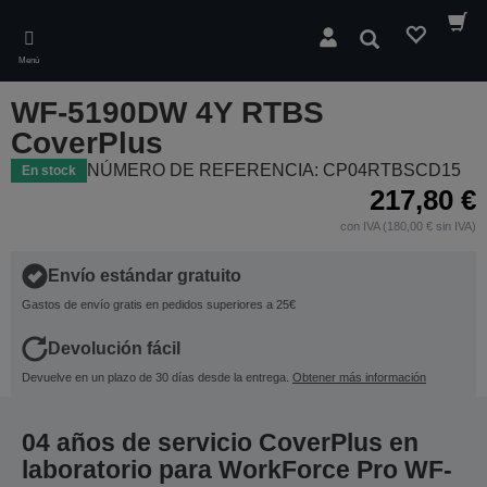
Skip
to
Buscar
main
Menú
content
WF-5190DW 4Y RTBS
CoverPlus
NÚMERO DE REFERENCIA: CP04RTBSCD15
En stock
217,80 €
con IVA (180,00 € sin IVA)
Envío estándar gratuito
Gastos de envío gratis en pedidos superiores a 25€
Devolución fácil
Devuelve en un plazo de 30 días desde la entrega.
Obtener más información
04 años de servicio CoverPlus en
laboratorio para WorkForce Pro WF-