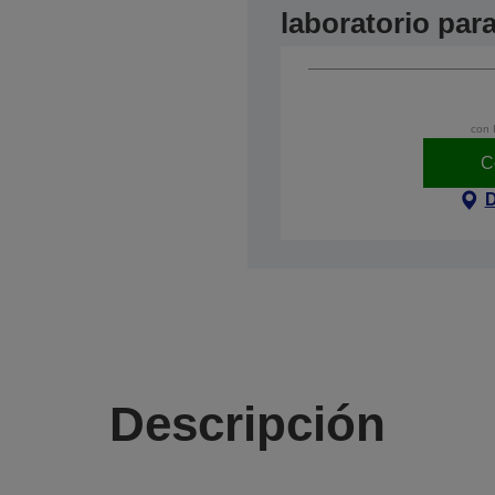
laboratorio pa
con 
C
D
Descripción