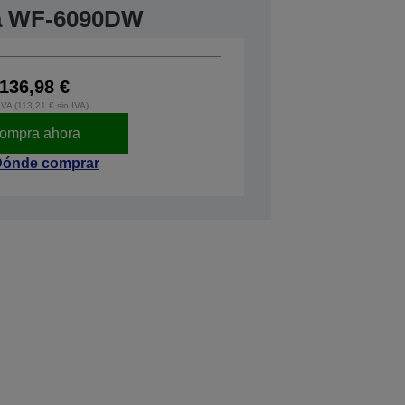
ra WF-6090DW
136,98 €
IVA (113,21 € sin IVA)
ompra ahora
ónde comprar