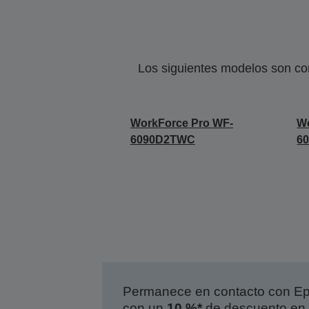
Los siguientes modelos son co
WorkForce Pro WF-
Wo
6090D2TWC
6
Permanece en contacto con Eps
con un
10 %*
de descuento en 