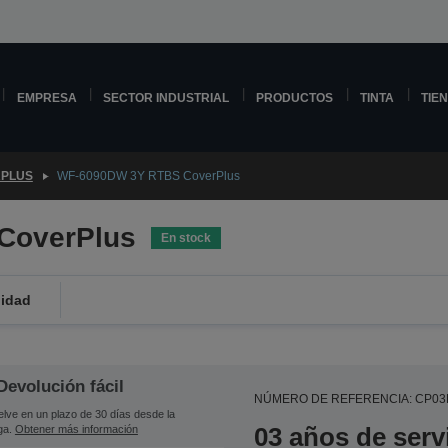
EMPRESA
SECTOR INDUSTRIAL
PRODUCTOS
TINTA
TIE
PLUS
WF-6090DW 3Y RTBS CoverPlus
CoverPlus
En stock
lidad
Devolución fácil
NÚMERO DE REFERENCIA: CP0
lve en un plazo de 30 días desde la
03 años de serv
ga.
Obtener más información