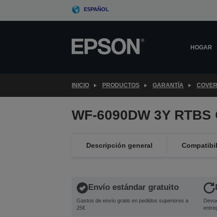
Skip
ESPAÑOL
to
main
content
HOGAR
INICIO
PRODUCTOS
GARANTÍA
COVER
WF-6090DW 3Y RTBS 
Descripción general
Compatibi
Envío estándar gratuito
Gastos de envío gratis en pedidos superiores a
Devue
25€
entre