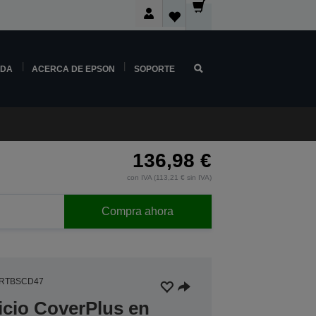
NDA
ACERCA DE EPSON
SOPORTE
136,98 €
con IVA (113,21 € sin IVA)
Compra ahora
3RTBSCD47
icio CoverPlus en