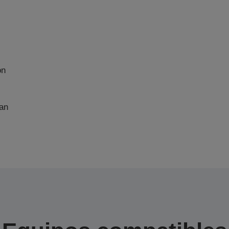
on
an