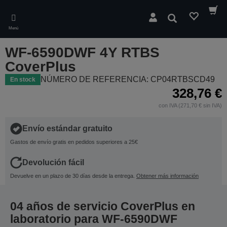
Skip
to
Buscar
main
Menú
content
WF-6590DWF 4Y RTBS
CoverPlus
NÚMERO DE REFERENCIA: CP04RTBSCD49
En stock
328,76 €
con IVA (271,70 € sin IVA)
Envío estándar gratuito
Gastos de envío gratis en pedidos superiores a 25€
Devolución fácil
Devuelve en un plazo de 30 días desde la entrega.
Obtener más información
04 años de servicio CoverPlus en
laboratorio para WF-6590DWF