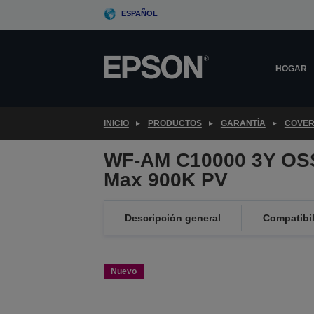
Skip
ESPAÑOL
to
main
content
HOGAR
INICIO
PRODUCTOS
GARANTÍA
COVER
WF-AM C10000 3Y OS
Max 900K PV
Descripción general
Compatibi
Nuevo