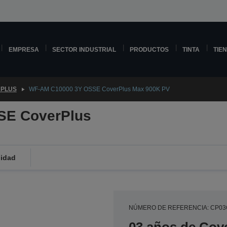
EMPRESA
SECTOR INDUSTRIAL
PRODUCTOS
TINTA
TIE
PLUS
WF-AM C10000 3Y OSSE CoverPlus Max 900K PV
SE CoverPlus
lidad
NÚMERO DE REFERENCIA: CP0