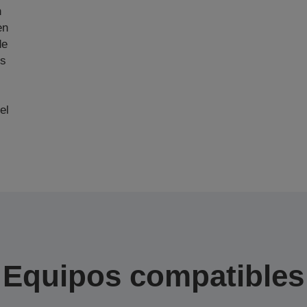
n
en
de
us
el
Equipos compatibles