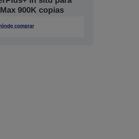
rPlus+ in situ para
Max 900K copias
ónde comprar