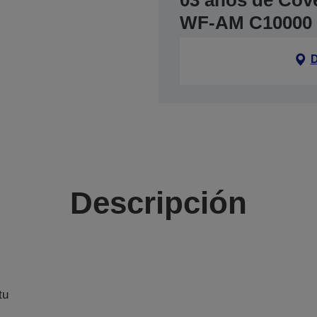
03 años de Cove
WF-AM C10000 
D
Descripción
tu
l