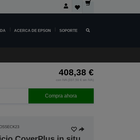
NDA
ACERCA DE EPSON
SOPORTE
408,38 €
con IVA (337,50 € sin IVA)
Compra ahora
6OSSECK23
icio CoverPlus in situ