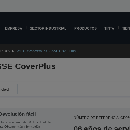
EMPRESA
SECTOR INDUSTRIAL
PRODUCTOS
TINTA
TIE
PLUS
WF-C/M/53/58xx 6Y OSSE CoverPlus
SSE CoverPlus
lidad
Devolución fácil
NÚMERO DE REFERENCIA: CP0
lve en un plazo de 30 días desde la
06 años de serv
ga.
Obtener más información