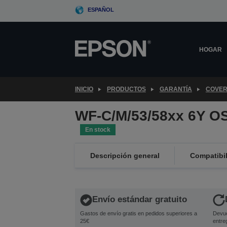
Skip
ESPAÑOL
to
main
content
HOGAR
INICIO
PRODUCTOS
GARANTÍA
COVER
WF-C/M/53/58xx 6Y O
En stock
Descripción general
Compatibi
Envío estándar gratuito
Gastos de envío gratis en pedidos superiores a
Devue
25€
entre