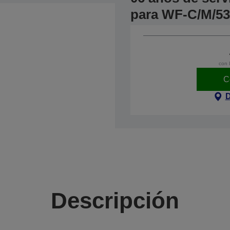
para WF-C/M/53
con 
C
D
Descripción