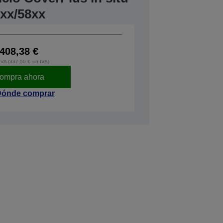
xx/58xx
408,38 €
IVA (337,50 € sin IVA)
ompra ahora
ónde comprar