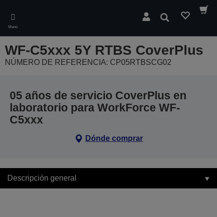
Skip
to
Buscar
main
Menú
content
WF-C5xxx 5Y RTBS CoverPlus
NÚMERO DE REFERENCIA: CP05RTBSCG02
05 años de servicio CoverPlus en
laboratorio para WorkForce WF-
C5xxx
Dónde comprar
Descripción general