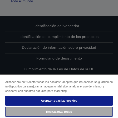
Todo el mundo
Identificación del vendedor
Identificación de cumplimiento de los productos
Declaración de información sobre privacidad
Formulario de desistimento
Cumplimiento de la Ley de Datos de la UE
Ponte en contacto con nosotros en relación con tus datos
Al hacer clic en “Aceptar todas las cookies”, aceptas que las cookies se guarden en
tu dispositivo para mejorar la navegación del sitio, analizar el uso del mismo, y
Información sobre cookies
colaborar con nuestros estudios para marketing.
Aceptar todas las cookies
Compromiso de accesibilidad de Epson
Rechazarlas todas
Copyright © 2026 Seiko Epson