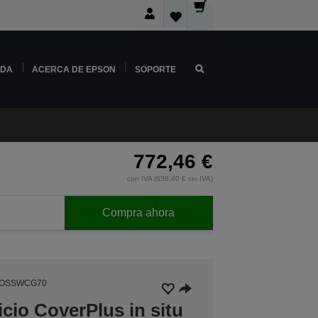
NDA
ACERCA DE EPSON
SOPORTE
772,46 €
con IVA (638,40 € sin IVA)
Compra ahora
5OSSWCG70
icio CoverPlus in situ