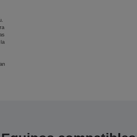
u.
ra
as
 la
an