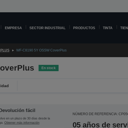
EMPRESA
SECTOR INDUSTRIAL
PRODUCTOS
TINTA
TIE
PLUS
WF-C8190 5Y OSSW CoverPlus
overPlus
En stock
lidad
Devolución fácil
NÚMERO DE REFERENCIA: CP0
lve en un plazo de 30 días desde la
05 años de serv
ga.
Obtener más información