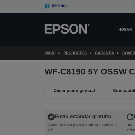
Skip
ESPAÑOL
to
main
content
HOGAR
INICIO
PRODUCTOS
GARANTÍA
COVER
WF-C8190 5Y OSSW C
Descripción general
Compatibi
Envío estándar gratuito
Gastos de envío gratis en pedidos superiores a
Devue
25€
entre