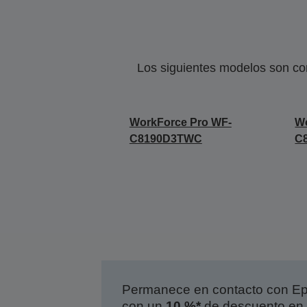
Los siguientes modelos son co
WorkForce Pro WF-
Wo
C8190D3TWC
C
Permanece en contacto con Eps
con un
10 %*
de descuento en 