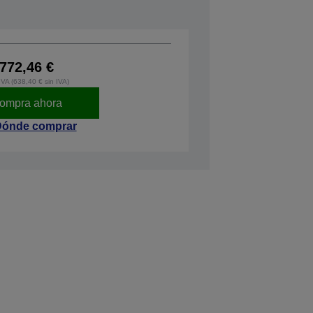
772,46 €
IVA (638,40 € sin IVA)
ompra ahora
ónde comprar