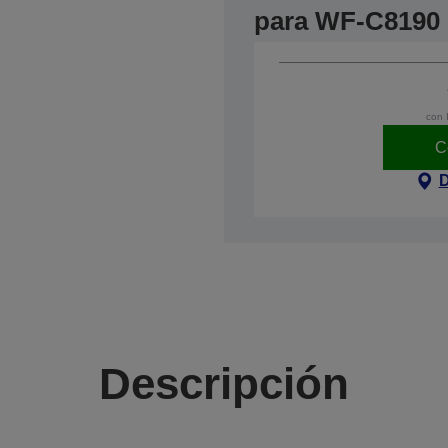
para WF-C8190
con 
C
D
Descripción