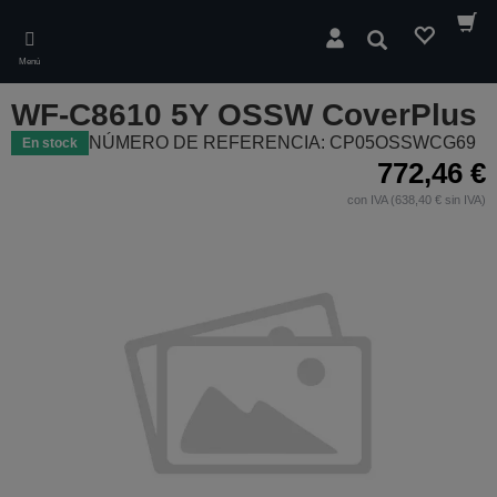
Skip
to
Buscar
main
Menú
content
WF-C8610 5Y OSSW CoverPlus
NÚMERO DE REFERENCIA: CP05OSSWCG69
En stock
772,46 €
con IVA (638,40 € sin IVA)