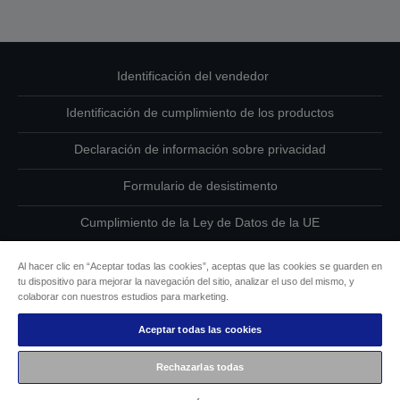
Identificación del vendedor
Identificación de cumplimiento de los productos
Declaración de información sobre privacidad
Formulario de desistimento
Cumplimiento de la Ley de Datos de la UE
Ponte en contacto con nosotros en relación con tus datos
Al hacer clic en “Aceptar todas las cookies”, aceptas que las cookies se guarden en
tu dispositivo para mejorar la navegación del sitio, analizar el uso del mismo, y
Información sobre cookies
colaborar con nuestros estudios para marketing.
Aceptar todas las cookies
Compromiso de accesibilidad de Epson
Rechazarlas todas
Copyright © 2026 Seiko Epson