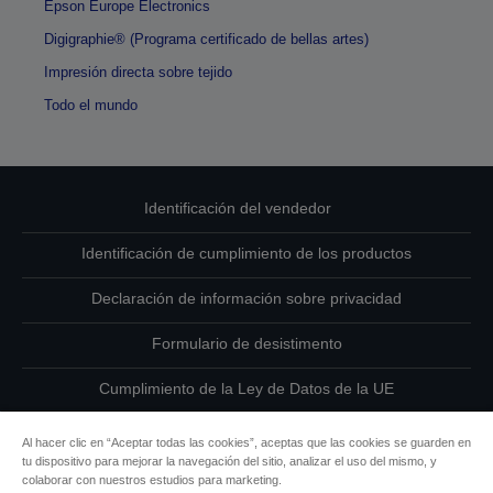
Epson Europe Electronics
Digigraphie® (Programa certificado de bellas artes)
Impresión directa sobre tejido
Todo el mundo
Identificación del vendedor
Identificación de cumplimiento de los productos
Declaración de información sobre privacidad
Formulario de desistimento
Cumplimiento de la Ley de Datos de la UE
Ponte en contacto con nosotros en relación con tus datos
Al hacer clic en “Aceptar todas las cookies”, aceptas que las cookies se guarden en
tu dispositivo para mejorar la navegación del sitio, analizar el uso del mismo, y
Información sobre cookies
colaborar con nuestros estudios para marketing.