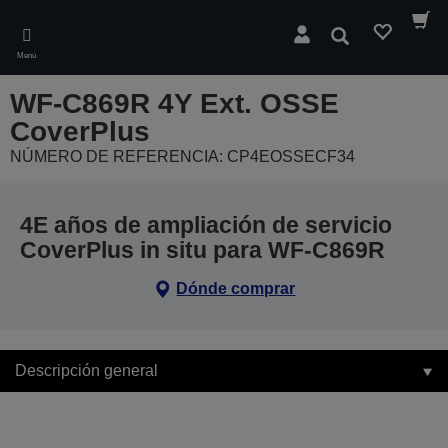
Skip
to
Buscar
main
Menú
content
WF-C869R 4Y Ext. OSSE
CoverPlus
NÚMERO DE REFERENCIA: CP4EOSSECF34
4E años de ampliación de servicio
CoverPlus in situ para WF-C869R
Dónde comprar
Descripción general