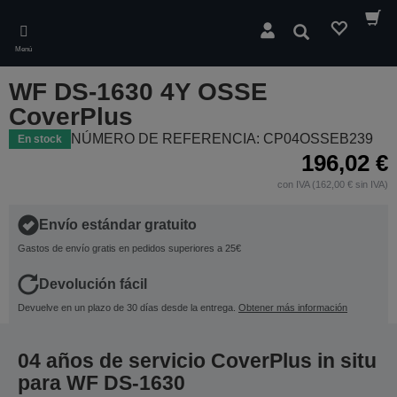
Skip
to
Buscar
main
Menú
content
WF DS-1630 4Y OSSE
CoverPlus
NÚMERO DE REFERENCIA: CP04OSSEB239
En stock
196,02 €
con IVA (162,00 € sin IVA)
Envío estándar gratuito
Gastos de envío gratis en pedidos superiores a 25€
Devolución fácil
Devuelve en un plazo de 30 días desde la entrega.
Obtener más información
04 años de servicio CoverPlus in situ
para WF DS-1630