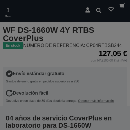
Skip
to
Buscar
main
Menú
content
WF DS-1660W 4Y RTBS
CoverPlus
NÚMERO DE REFERENCIA: CP04RTBSB244
En stock
127,05 €
con IVA (105,00 € sin IVA)
Envío estándar gratuito
Gastos de envío gratis en pedidos superiores a 25€
Devolución fácil
Devuelve en un plazo de 30 días desde la entrega.
Obtener más información
04 años de servicio CoverPlus en
laboratorio para DS-1660W