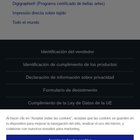
Digigraphie® (Programa certificado de bellas artes)
Impresión directa sobre tejido
Todo el mundo
Identificación del vendedor
Identificación de cumplimiento de los productos
Declaración de información sobre privacidad
Formulario de desistimento
Cumplimiento de la Ley de Datos de la UE
Ponte en contacto con nosotros en relación con tus datos
Al hacer clic en “Aceptar todas las cookies”, aceptas que las cookies se guarden en
tu dispositivo para mejorar la navegación del sitio, analizar el uso del mismo, y
Información sobre cookies
colaborar con nuestros estudios para marketing.