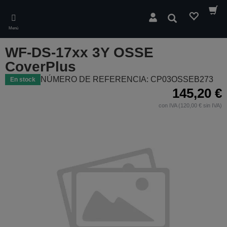
Skip
to
Buscar
main
Menú
content
WF-DS-17xx 3Y OSSE
CoverPlus
NÚMERO DE REFERENCIA: CP03OSSEB273
En stock
145,20 €
con IVA (120,00 € sin IVA)