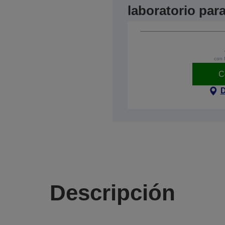
laboratorio pa
con 
C
D
Descripción