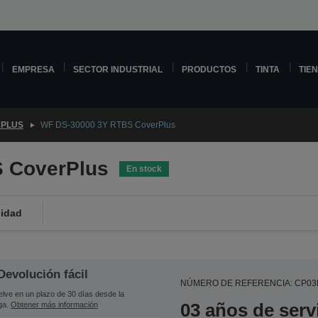
EMPRESA
SECTOR INDUSTRIAL
PRODUCTOS
TINTA
TIE
PLUS
WF DS-30000 3Y RTBS CoverPlus
 CoverPlus
En stock
lidad
Devolución fácil
NÚMERO DE REFERENCIA: CP03
lve en un plazo de 30 días desde la
03 años de serv
ga.
Obtener más información