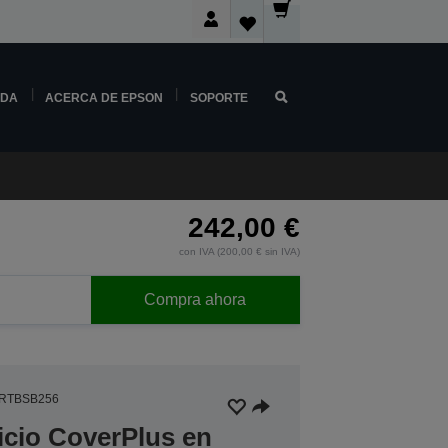
NDA
ACERCA DE EPSON
SOPORTE
242,00 €
con IVA (200,00 € sin IVA)
Compra ahora
RTBSB256
icio CoverPlus en