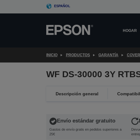
Skip
ESPAÑOL
to
main
content
HOGAR
INICIO
PRODUCTOS
GARANTÍA
COVER
WF DS-30000 3Y RTBS
Descripción general
Compatibi
Envío estándar gratuito
Gastos de envío gratis en pedidos superiores a
Devue
25€
entre