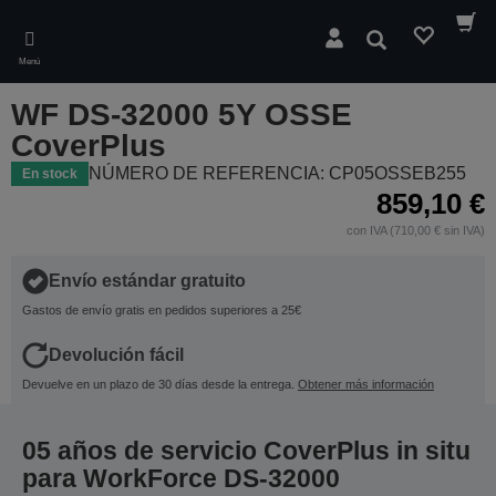
Skip
to
Buscar
main
Menú
content
WF DS-32000 5Y OSSE
CoverPlus
NÚMERO DE REFERENCIA: CP05OSSEB255
En stock
859,10 €
con IVA (710,00 € sin IVA)
Envío estándar gratuito
Gastos de envío gratis en pedidos superiores a 25€
Devolución fácil
Devuelve en un plazo de 30 días desde la entrega.
Obtener más información
05 años de servicio CoverPlus in situ
para WorkForce DS-32000