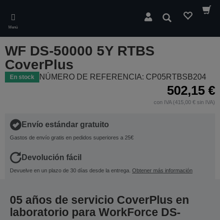
Skip
to
Buscar
main
Menú
content
WF DS-50000 5Y RTBS
CoverPlus
NÚMERO DE REFERENCIA: CP05RTBSB204
En stock
502,15 €
con IVA (415,00 € sin IVA)
Envío estándar gratuito
Gastos de envío gratis en pedidos superiores a 25€
Devolución fácil
Devuelve en un plazo de 30 días desde la entrega.
Obtener más información
05 años de servicio CoverPlus en
laboratorio para WorkForce DS-