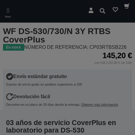
Skip
to
Buscar
main
Menú
content
WF DS-530/730/N 3Y RTBS
CoverPlus
NÚMERO DE REFERENCIA: CP03RTBSB226
En stock
145,20 €
con IVA (120,00 € sin IVA)
Envío estándar gratuito
Gastos de envío gratis en pedidos superiores a 25€
Devolución fácil
Devuelve en un plazo de 30 días desde la entrega.
Obtener más información
03 años de servicio CoverPlus en
laboratorio para DS-530