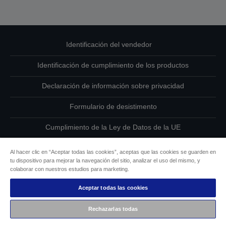
Identificación del vendedor
Identificación de cumplimiento de los productos
Declaración de información sobre privacidad
Formulario de desistimento
Cumplimiento de la Ley de Datos de la UE
Ponte en contacto con nosotros en relación con tus datos
Al hacer clic en “Aceptar todas las cookies”, aceptas que las cookies se guarden en
tu dispositivo para mejorar la navegación del sitio, analizar el uso del mismo, y
Información sobre cookies
colaborar con nuestros estudios para marketing.
Aceptar todas las cookies
Compromiso de accesibilidad de Epson
Rechazarlas todas
Copyright © 2026 Seiko Epson