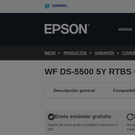
Skip
ESPAÑOL
to
main
content
HOGAR
INICIO
PRODUCTOS
GARANTÍA
COVER
WF DS-5500 5Y RTBS 
Descripción general
Compatibi
Envío estándar gratuito
Gastos de envío gratis en pedidos superiores a
Devue
25€
entre