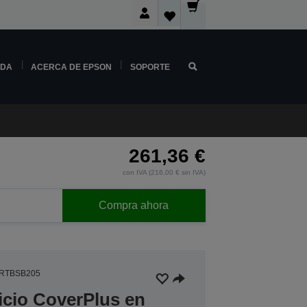
NDA
ACERCA DE EPSON
SOPORTE
261,36 €
con IVA (216,00 € sin IVA)
Compra ahora
RTBSB205
icio CoverPlus en