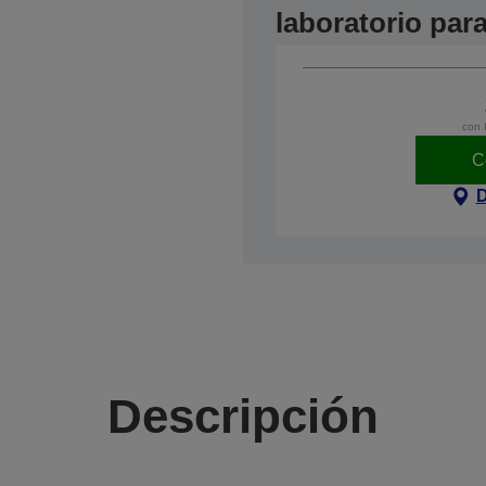
laboratorio pa
con 
C
D
Descripción