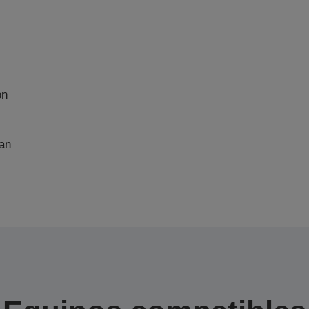
on
an