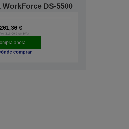
ra WorkForce DS-5500
261,36 €
IVA (216,00 € sin IVA)
ompra ahora
ónde comprar