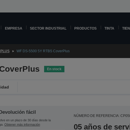
EMPRESA
SECTOR INDUSTRIAL
PRODUCTOS
TINTA
TIE
PLUS
WF DS-5500 5Y RTBS CoverPlus
CoverPlus
En stock
lidad
Devolución fácil
NÚMERO DE REFERENCIA: CP05
lve en un plazo de 30 días desde la
05 años de serv
ga.
Obtener más información