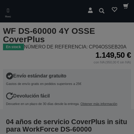
Skip
to
Buscar
main
Menú
content
WF DS-60000 4Y OSSE
CoverPlus
NÚMERO DE REFERENCIA: CP04OSSEB20A
En stock
1.149,50 €
con IVA (950,00 € sin IVA)
Envío estándar gratuito
Gastos de envío gratis en pedidos superiores a 25€
Devolución fácil
Devuelve en un plazo de 30 días desde la entrega.
Obtener más información
04 años de servicio CoverPlus in situ
para WorkForce DS-60000