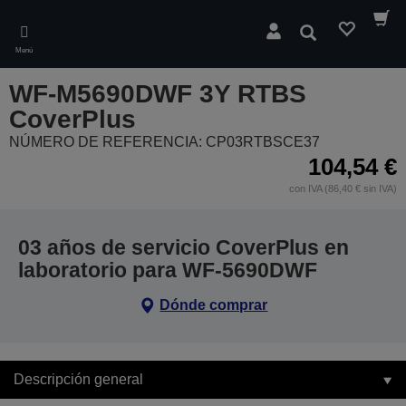
Skip
to
Buscar
main
Menú
content
WF-M5690DWF 3Y RTBS
CoverPlus
NÚMERO DE REFERENCIA: CP03RTBSCE37
104,54 €
con IVA (86,40 € sin IVA)
03 años de servicio CoverPlus en
laboratorio para WF-5690DWF
Dónde comprar
Descripción general