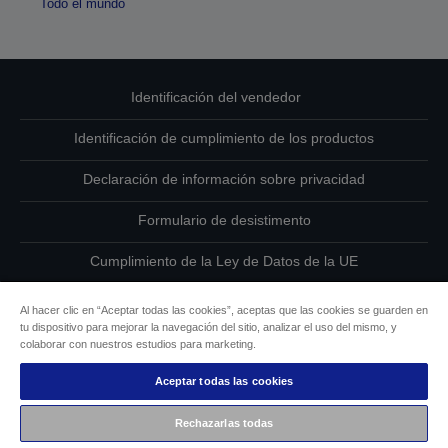
Todo el mundo
Identificación del vendedor
Identificación de cumplimiento de los productos
Declaración de información sobre privacidad
Formulario de desistimento
Cumplimiento de la Ley de Datos de la UE
Ponte en contacto con nosotros en relación con tus datos
Al hacer clic en “Aceptar todas las cookies”, aceptas que las cookies se guarden en
tu dispositivo para mejorar la navegación del sitio, analizar el uso del mismo, y
Información sobre cookies
colaborar con nuestros estudios para marketing.
Aceptar todas las cookies
Compromiso de accesibilidad de Epson
Rechazarlas todas
Copyright © 2026 Seiko Epson