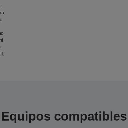
u.
ra
zo
no
ni
e
il.
Equipos compatibles