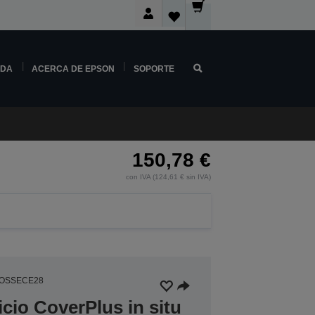
NDA
ACERCA DE EPSON
SOPORTE
150,78 €
con IVA (124,61 € sin IVA)
2OSSECE28
icio CoverPlus in situ