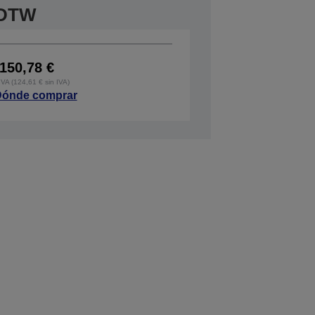
0DTW
150,78 €
IVA (124,61 € sin IVA)
ónde comprar