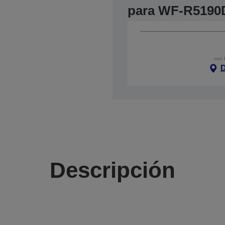
para WF-R519
con 
D
Descripción