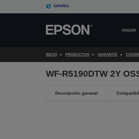
Skip
ESPAÑOL
to
main
content
HOGAR
INICIO
PRODUCTOS
GARANTÍA
COVER
WF-R5190DTW 2Y OSS
Descripción general
Compatibi