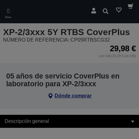
Skip
to
Buscar
main
Menú
content
XP-2/3xxx 5Y RTBS CoverPlus
NÚMERO DE REFERENCIA: CP05RTBSCG32
29,98 €
con IVA (24,78 € sin IVA)
05 años de servicio CoverPlus en
laboratorio para XP-2/3xxx
Dónde comprar
Descripción general