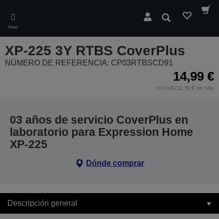
Skip
to
Buscar
main
Menú
content
XP-225 3Y RTBS CoverPlus
NÚMERO DE REFERENCIA: CP03RTBSCD91
14,99 €
con IVA (12,39 € sin IVA)
03 años de servicio CoverPlus en
laboratorio para Expression Home
XP-225
Dónde comprar
Descripción general