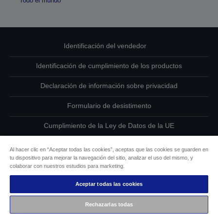
Todo el mundo
Identificación del vendedor
Identificación de cumplimiento de los productos
Declaración de información sobre privacidad
Formulario de desistimento
Cumplimiento de la Ley de Datos de la UE
Ponte en contacto con nosotros en relación con tus datos
Al hacer clic en “Aceptar todas las cookies”, aceptas que las cookies se guarden en
tu dispositivo para mejorar la navegación del sitio, analizar el uso del mismo, y
Información sobre cookies
colaborar con nuestros estudios para marketing.
Aceptar todas las cookies
Compromiso de accesibilidad de Epson
Rechazarlas todas
Copyright © 2026 Seiko Epson