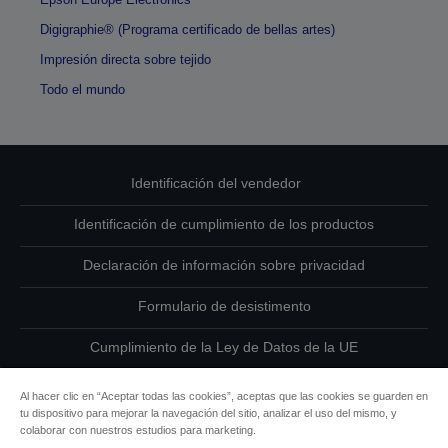
Digigraphie® (Programa certificado de bellas artes)
Impresión directa sobre tejido
Todo el mundo
Identificación del vendedor
Identificación de cumplimiento de los productos
Declaración de información sobre privacidad
Formulario de desistimento
Cumplimiento de la Ley de Datos de la UE
Ponte en contacto con nosotros en relación con tus datos
Al hacer clic en “Aceptar todas las cookies”, aceptas que las cookies se guarden en
tu dispositivo para mejorar la navegación del sitio, analizar el uso del mismo, y
Información sobre cookies
colaborar con nuestros estudios para marketing.