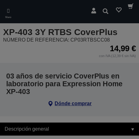
Skip
to
Buscar
main
Menú
content
XP-403 3Y RTBS CoverPlus
NÚMERO DE REFERENCIA: CP03RTBSCC08
14,99 €
con IVA (12,39 € sin IVA)
03 años de servicio CoverPlus en
laboratorio para Expression Home
XP-403
Dónde comprar
Descripción general