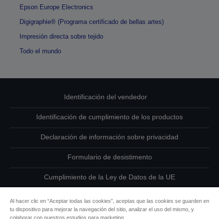
Epson Europe Electronics
Digigraphie® (Programa certificado de bellas artes)
Impresión directa sobre tejido
Todo el mundo
Identificación del vendedor
Identificación de cumplimiento de los productos
Declaración de información sobre privacidad
Formulario de desistimento
Cumplimiento de la Ley de Datos de la UE
Ponte en contacto con nosotros en relación con tus datos
Al hacer clic en “Aceptar todas las cookies”, aceptas que las cookies se guarden en
tu dispositivo para mejorar la navegación del sitio, analizar el uso del mismo, y
Información sobre cookies
colaborar con nuestros estudios para marketing.