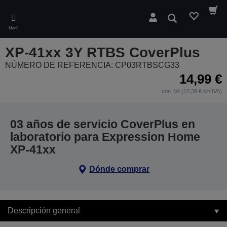
Skip
to
Buscar
main
Menú
content
XP-41xx 3Y RTBS CoverPlus
NÚMERO DE REFERENCIA: CP03RTBSCG33
14,99 €
con IVA (12,39 € sin IVA)
03 años de servicio CoverPlus en
laboratorio para Expression Home
XP-41xx
Dónde comprar
Descripción general