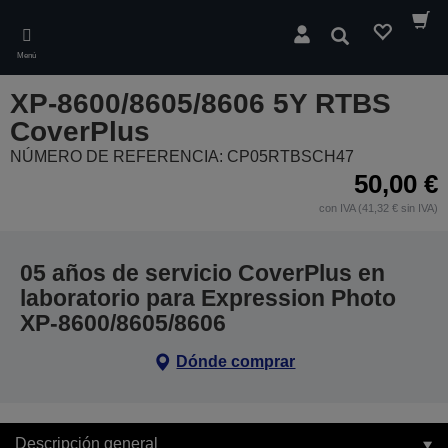
Skip
to
Buscar
main
Menú
content
XP-8600/8605/8606 5Y RTBS
CoverPlus
NÚMERO DE REFERENCIA: CP05RTBSCH47
50,00 €
con IVA (41,32 € sin IVA)
05 años de servicio CoverPlus en
laboratorio para Expression Photo
XP-8600/8605/8606
Dónde comprar
Descripción general