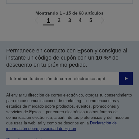
Mostrando 1 - 15 de 68 artículos
1
2
3
4
5
Ir
Ir
a
a
la
la
página
página
Permanece en contacto con Epson y consigue al
anterior
siguiente
instante un código de cupón con un
10 %*
de
descuento en tu próximo pedido.
Enviar
Al enviar tu dirección de correo electrónico, otorgas tu consentimiento
para recibir comunicaciones de marketing —como encuestas y
estudios de mercado sobre productos, eventos, promociones y
servicios de Epson— por correo electrónico u otras formas de
comunicación electrónica, a partir de tus preferencias y del modo en
que usas la web, tal y como se describe en la
Declaración de
información sobre privacidad de Epson
.