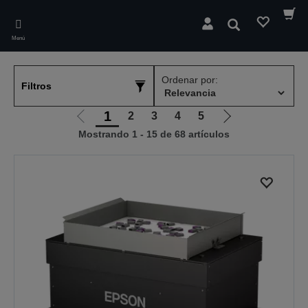
Skip
to
Buscar
main
Menú
content
Ordenar por:
Filtros
1
2
3
4
5
Ir
Ir
Mostrando 1 - 15 de 68 artículos
a
a
la
la
página
página
anterior
siguiente