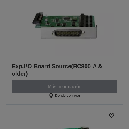
Exp.I/O Board Source(RC800-A &
older)
Más información
Dónde comprar