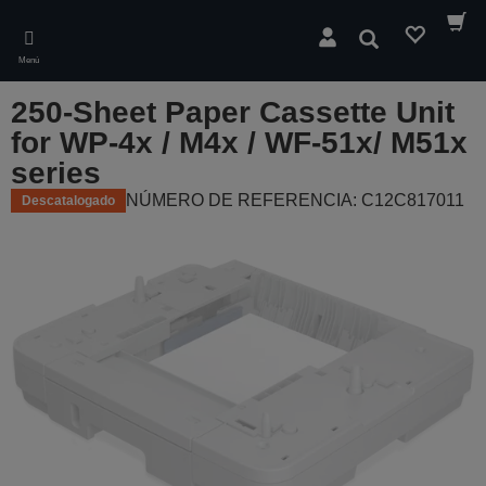
Skip
to
Buscar
main
Menú
content
250-Sheet Paper Cassette Unit
for WP-4x / M4x / WF-51x/ M51x
series
NÚMERO DE REFERENCIA: C12C817011
Descatalogado