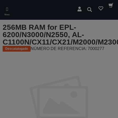
Skip
to
Buscar
main
Menú
content
256MB RAM for EPL-
6200/N3000/N2550, AL-
C1100N/CX11/CX21/M2000/M230
NÚMERO DE REFERENCIA: 7000277
Descatalogado