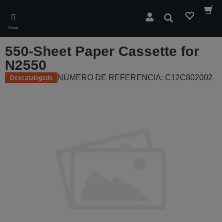
Skip
to
Buscar
main
Menú
content
550-Sheet Paper Cassette for
N2550
NÚMERO DE REFERENCIA: C12C802002
Descatalogado