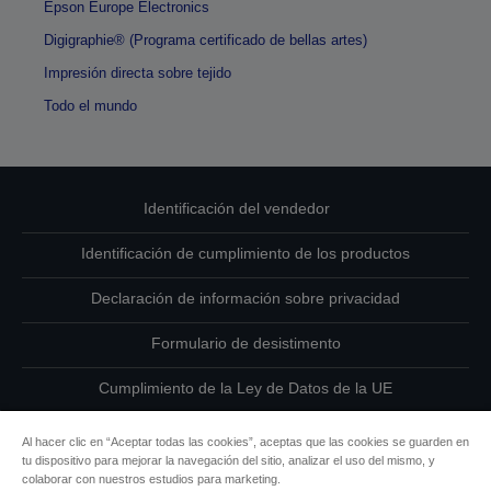
Epson Europe Electronics
Digigraphie® (Programa certificado de bellas artes)
Impresión directa sobre tejido
Todo el mundo
Identificación del vendedor
Identificación de cumplimiento de los productos
Declaración de información sobre privacidad
Formulario de desistimento
Cumplimiento de la Ley de Datos de la UE
Ponte en contacto con nosotros en relación con tus datos
Al hacer clic en “Aceptar todas las cookies”, aceptas que las cookies se guarden en
tu dispositivo para mejorar la navegación del sitio, analizar el uso del mismo, y
Información sobre cookies
colaborar con nuestros estudios para marketing.