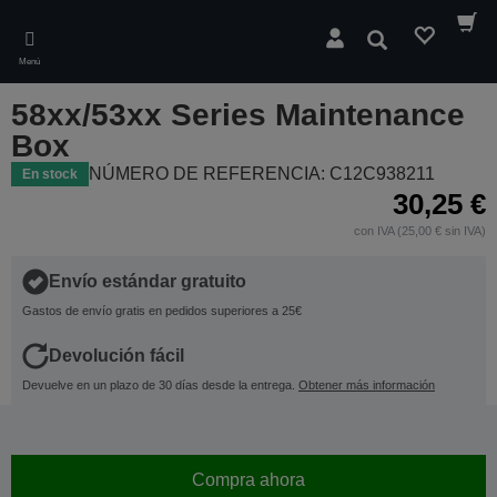
Skip
to
Buscar
main
Menú
content
58xx/53xx Series Maintenance
Box
NÚMERO DE REFERENCIA: C12C938211
En stock
30,25 €
con IVA (25,00 € sin IVA)
Envío estándar gratuito
Gastos de envío gratis en pedidos superiores a 25€
Devolución fácil
Devuelve en un plazo de 30 días desde la entrega.
Obtener más información
Compra ahora