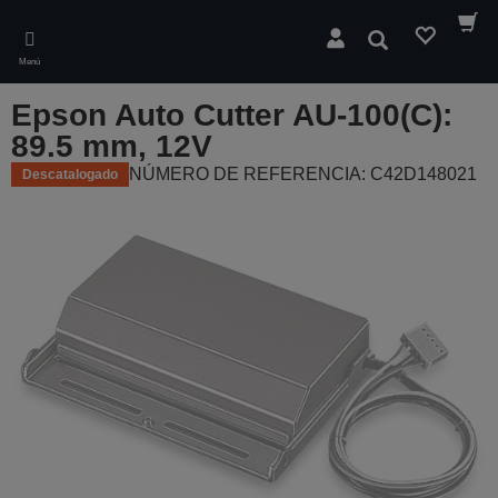
Skip
to
Buscar
main
Menú
content
Epson Auto Cutter AU-100(C):
89.5 mm, 12V
NÚMERO DE REFERENCIA: C42D148021
Descatalogado