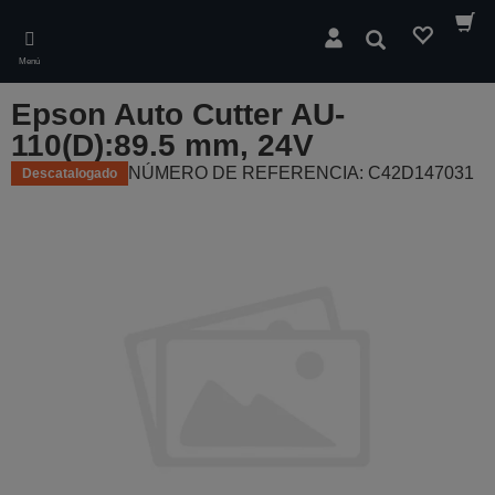
Skip
to
Buscar
main
Menú
content
Epson Auto Cutter AU-
110(D):89.5 mm, 24V
NÚMERO DE REFERENCIA: C42D147031
Descatalogado