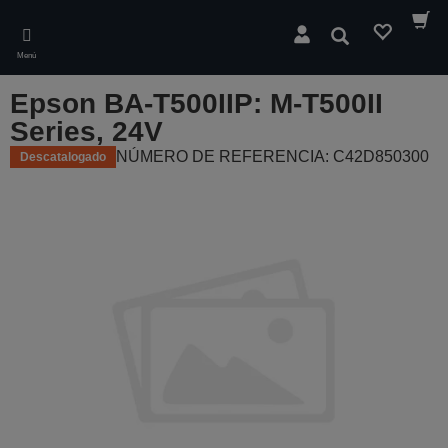
Skip
to
Buscar
main
Menú
content
Epson BA-T500IIP: M-T500II
Series, 24V
NÚMERO DE REFERENCIA: C42D850300
Descatalogado