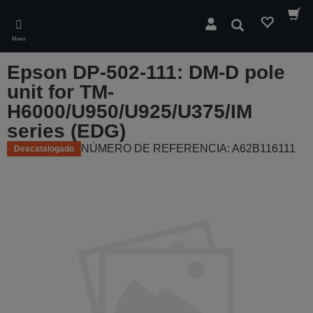
Skip
to
Buscar
main
Menú
content
Epson DP-502-111: DM-D pole
unit for TM-
H6000/U950/U925/U375/IM
series (EDG)
NÚMERO DE REFERENCIA: A62B116111
Descatalogado