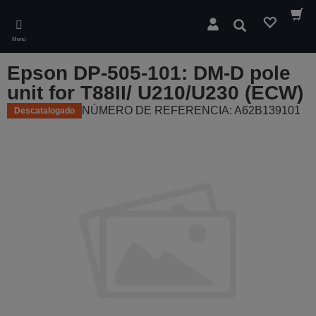
Skip
to
Buscar
main
Menú
content
Epson DP-505-101: DM-D pole
unit for T88II/ U210/U230 (ECW)
NÚMERO DE REFERENCIA: A62B139101
Descatalogado