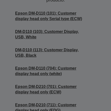
producto.
Epson DM-D110 (101): Customer
display head only Serial type (ECW)
DM-D110 (103): Customer Display,
USB, White
DM-D110 (113): Customer Display,
USB, Black
Epson DM-D110 (704): Customer
display head only (white)
Epson DM-D210 (701): Customer
display head only (ECW)
Epson DM-D210 (711): Customer
display head only (EDG)