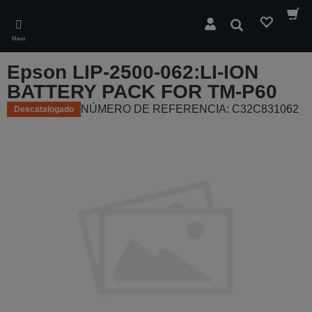
Skip
to
Buscar
main
Menú
content
Epson LIP-2500-062:LI-ION
BATTERY PACK FOR TM-P60
NÚMERO DE REFERENCIA: C32C831062
Descatalogado